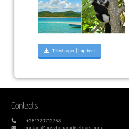
Télécharger | Imprimer
Contacts
+261320712758
contact@nosybeparadisetours.com