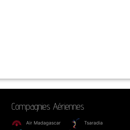
Compagnies Aériennes
Air Madagascar
Tsaradia