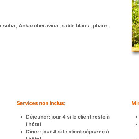
ntsoha , Ankazoberavina , sable blanc , phare ,
Services non inclus:
Min
Déjeuner: jour 4 si le client reste à
l’hôtel
Dîner: jour 4 si le client séjourne à