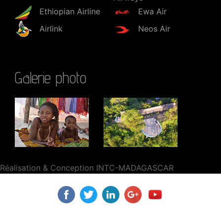
Ethiopian Airline
Ewa Air
Airlink
Neos Air
Galerie photo
Réalisation & Conception INTC-MADAGASCAR