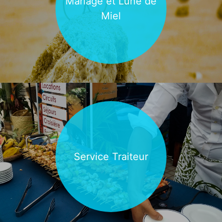
Mariage et Lune de
Découvrir
Miel
Découvrir
Service Traiteur