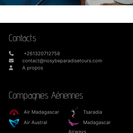
Contacts
Découvrir
+261320712758
contact@nosybeparadisetours.com
A propos
Compagnies Aériennes
Air Madagascar
Tsaradia
Air Austral
Madagascar
Airways