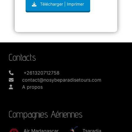
Télécharger | Imprimer
Contacts
+261320712758
contact@nosybeparadisetours.com
A propos
Compagnies Aériennes
Air Madagascar
Tsaradia