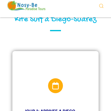
Kite Surf à Diego-Suarez