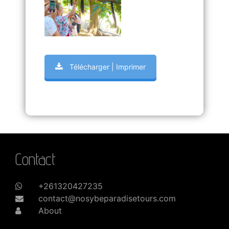
Télécharger | Imprimer
Contact
+261320427235
contact@nosybeparadisetours.com
About