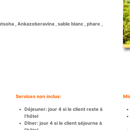
ntsoha , Ankazoberavina , sable blanc , phare ,
Services non inclus:
Min
Déjeuner: jour 4 si le client reste à
l’hôtel
Dîner: jour 4 si le client séjourne à