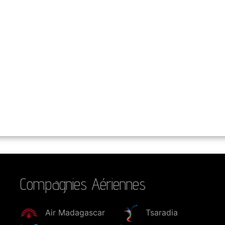
Compagnies Aériennes
Air Madagascar
Tsaradia