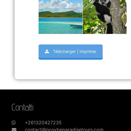
Télécharger | Imprimer
Contatti
+261320427235
contact@nosybeparadisetours.com