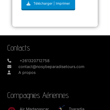
Télécharger | Imprimer
Contacts
+261320712758
contact@nosybeparadisetours.com
A propos
Compagnies Aériennes
Air Madagascar
Tsaradia