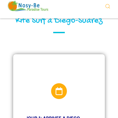
Kite Surf à Diego-Suarez